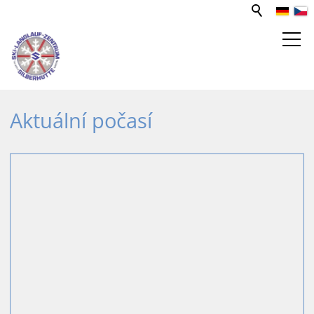
STŘEDISKO PRO SPORT A VOLNÝ
Aktuální počasí
ČAS
WEBCAM
BĚŽECKÉ TRATĚ
Stav lyžařských běžeckých tras
Běžecké tratě profilů
Počasí