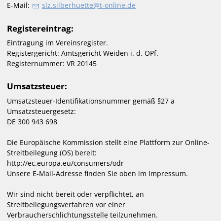
E-Mail:
slz
s
lb
rh
tt
t-
nl
n
d
Registereintrag:
Eintragung im Vereinsregister.
Registergericht: Amtsgericht Weiden i. d. OPf.
Registernummer: VR 20145
Umsatzsteuer:
Umsatzsteuer-Identifikationsnummer gemäß §27 a
Umsatzsteuergesetz:
DE 300 943 698
Die Europäische Kommission stellt eine Plattform zur Online-
Streitbeilegung (OS) bereit:
http://ec.europa.eu/consumers/odr
Unsere E-Mail-Adresse finden Sie oben im Impressum.
Wir sind nicht bereit oder verpflichtet, an
Streitbeilegungsverfahren vor einer
Verbraucherschlichtungsstelle teilzunehmen.