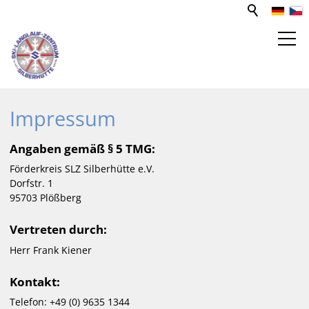
STŘEDISKO PRO SPORT A VOLNÝ
Impressum
ČAS
Angaben gemäß § 5 TMG:
WEBCAM
Förderkreis SLZ Silberhütte e.V.
Dorfstr. 1
95703 Plößberg
BĚŽECKÉ TRATĚ
Vertreten durch:
PUJČOVNA LYŽÍ
Herr Frank Kiener
Kontakt:
Telefon: +49 (0) 9635 1344