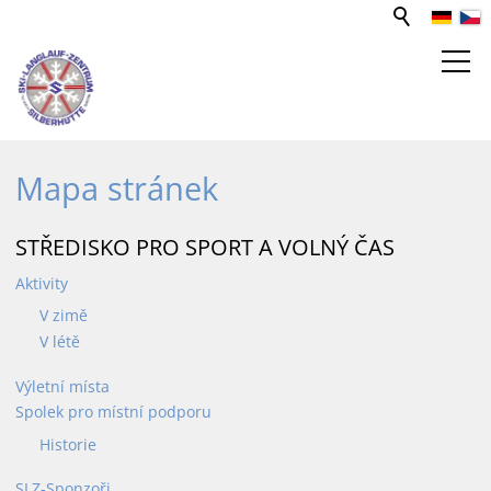
STŘEDISKO PRO SPORT A VOLNÝ
Mapa stránek
ČAS
STŘEDISKO PRO SPORT A VOLNÝ ČAS
WEBCAM
Aktivity
V zimě
BĚŽECKÉ TRATĚ
V létě
PUJČOVNA LYŽÍ
Výletní místa
Spolek pro místní podporu
Historie
SLZ-Sponzoři