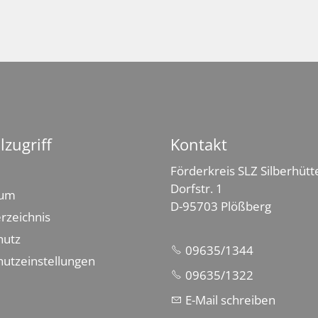
lzugriff
Kontakt
Förderkreis SLZ Silberhütte
Dorfstr. 1
sum
D-95703 Plößberg
erzeichnis
hutz
09635/1344
utzeinstellungen
09635/1322
E-Mail schreiben